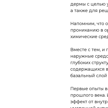
дермы с целью у
а также для ре
Напомним, что о
прониканию в ор
химические сред
Вместе с тем, и
наружные средс
глубоких структ
содержащихся в 
базальный слой
Первые опыты в
прошлого века.
эффект от внут