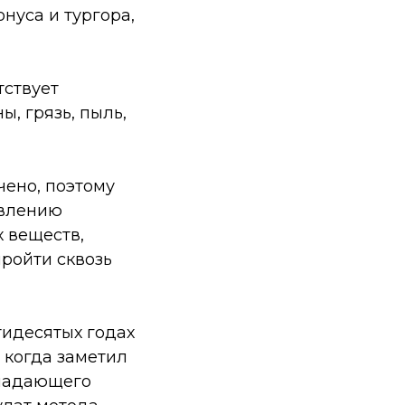
нуса и тургора,
тствует
, грязь, пыль,
чено, поэтому
овлению
х веществ,
пройти сквозь
идесятых годах
 когда заметил
бладающего