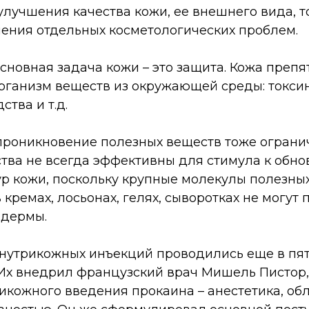
лучшения качества кожи, ее внешнего вида, то
шения отдельных косметологических проблем.
сновная задача кожи – это защита. Кожа препя
ганизм веществ из окружающей среды: токсины
ства и т.д.
 проникновение полезных веществ тоже ограни
тва не всегда эффективны для стимула к обн
ур кожи, поскольку крупные молекулы полезны
кремах, лосьонах, гелях, сыворотках не могут 
 дермы.
нутрикожных инъекций проводились еще в пят
 Их внедрил французский врач Мишель Пистор,
рикожного введения прокаина – анестетика, о