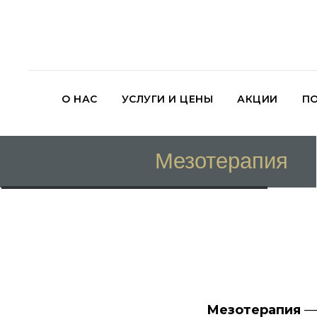
О НАС
УСЛУГИ И ЦЕНЫ
АКЦИИ
П
Мезотерапия
Мезотерапия
—