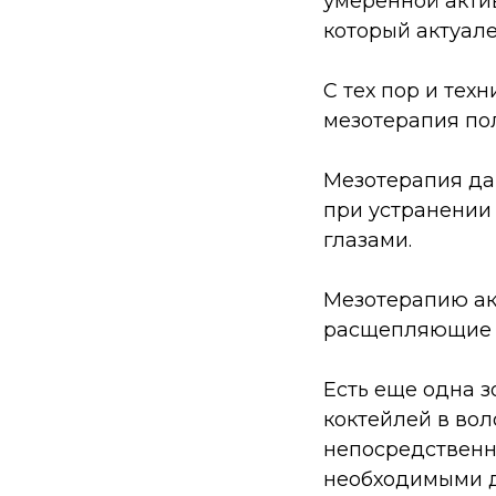
умеренной акти
который актуале
С тех пор и тех
мезотерапия по
Мезотерапия да
при устранении 
глазами.
Мезотерапию акт
расщепляющие 
Есть еще одна з
коктейлей в во
непосредственн
необходимыми д