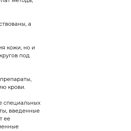
лат метода,
ствованы, а
я кожи, но и
 кругов под
 препараты,
ю крови.
ие специальных
аты, введенные
т ее
менные