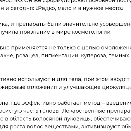
вностью. Он же сформулировал основной посту
н и сегодня: «Редко, мало и в нужное место».
ника, и препараты были значительно усовершен
лучила признание в мире косметологии.
вно применяется не только с целью омоложени
акне, розацеа, пигментации, купероза, темных
ивно используют и для тела, при этом вводят
жировые отложения и улучшающие циркуляци
она, где эффективно работает метод – введен
лосистую часть головы. Лекарственные препар
о в область волосяной луковицы, обеспечиваю
ля роста волос веществами, активизируют об