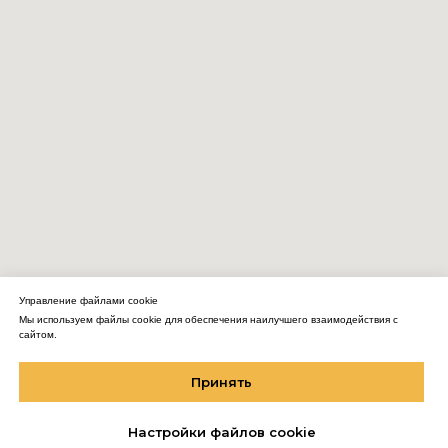
Управление файлами cookie
Мы используем файлы cookie для обеспечения наилучшего взаимодействия с
сайтом.
Мы использует Cookie для улучшения работы сайта.
Вы соглашаетесь на обработку персональных данных через «Яндекс.
Принять
Метрику»
Если вы против, можете покинуть сайт.
Настройки файлов cookie
Хорошо, понятно.