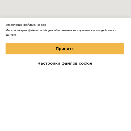
Управление файлами cookie
Мы используем файлы cookie для обеспечения наилучшего взаимодействия с
сайтом.
Мы использует Cookie для улучшения работы сайта.
Вы соглашаетесь на обработку персональных данных через «Яндекс.
Принять
Метрику»
Если вы против, можете покинуть сайт.
Настройки файлов cookie
Хорошо, понятно.