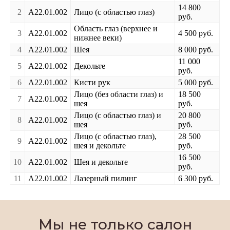
14 800
2
A22.01.002
Лицо (с областью глаз)
руб.
Область глаз (верхнее и
3
A22.01.002
4 500 руб.
нижнее веки)
4
A22.01.002
Шея
8 000 руб.
11 000
5
A22.01.002
Декольте
руб.
6
A22.01.002
Кисти рук
5 000 руб.
Лицо (без области глаз) и
18 500
7
A22.01.002
шея
руб.
Лицо (с областью глаз) и
20 800
8
A22.01.002
шея
руб.
Лицо (с областью глаз),
28 500
9
A22.01.002
шея и декольте
руб.
16 500
10
A22.01.002
Шея и декольте
руб.
11
A22.01.002
Лазерный пилинг
6 300 руб.
Мы не только салон