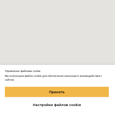
Управление файлами cookie
Мы используем файлы cookie для обеспечения наилучшего взаимодействия с
сайтом.
Мы использует Cookie для улучшения работы сайта.
Вы соглашаетесь на обработку персональных данных через «Яндекс.
Принять
Метрику»
Если вы против, можете покинуть сайт.
Настройки файлов cookie
Хорошо, понятно.