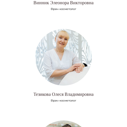
Винник Элеонора Викторовна
Врач-косметолог
Тезикова Олеся Владимировна
Врач-косметолог